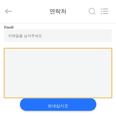
Copyright
©
2019
연락처
-
2026
ZHENGZHOU
COOPER
INDUSTRY
집
Email
CO.,
LTD..
All
Rights
Reserved.
제
품
우
리
에
대
보내십시오