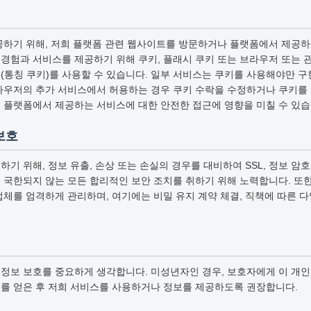
공하기 위해, 저희 플랫폼 관련 웹사이트를 방문하거나 플랫폼에서 제공하
경험과 서비스를 제공하기 위해 쿠키, 플래시 쿠키 또는 브라우저 또는
(통칭 쿠키)를 사용할 수 있습니다. 일부 서비스는 쿠키를 사용해야만 구
라우저의 추가 서비스에서 허용하는 경우 쿠키 수락을 수정하거나 쿠키를 
 플랫폼에서 제공하는 서비스에 대한 안전한 접근에 영향을 미칠 수 있습
보호
기 위해, 정보 유출, 손상 또는 손실의 경우를 대비하여 SSL, 정보 암호
 국한되지 않는 모든 합리적인 보안 조치를 취하기 위해 노력합니다. 또
업체를 엄격하게 관리하며, 여기에는 비밀 유지 계약 체결, 직책에 따른 다
.
정보 보호를 중요하게 생각합니다. 미성년자인 경우, 보호자에게 이 개인
를 얻은 후 저희 서비스를 사용하거나 정보를 제공하도록 권장합니다.