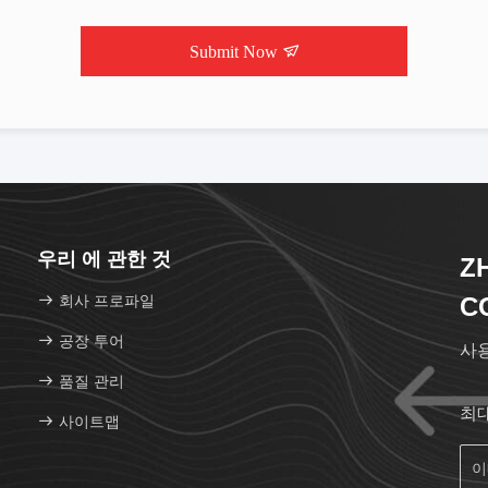
Submit Now
우리 에 관한 것
Z
회사 프로파일
CO
공장 투어
사
품질 관리
최
사이트맵