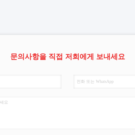
문의사항을 직접 저희에게 보내세요