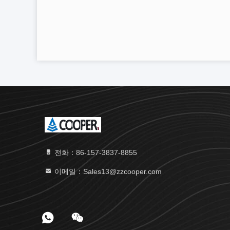
전화：86-157-3837-8855
이메일：Sales13@zzcooper.com