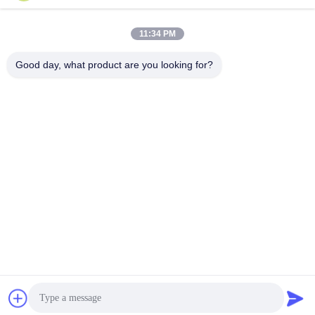
구
모든
11:34 PM
하
Good day, what product are you looking for?
세
사용된 연안 무역선
Yutong 사용된 버스
버스
요
사용된 소형 버스
사용된 트랙터 트럭
사
이
사용된 덤프 트럭
사용된 차 버스
트
사용된 관광 버스
사용 된 화물 트럭
맵
개
구독하십시오
인