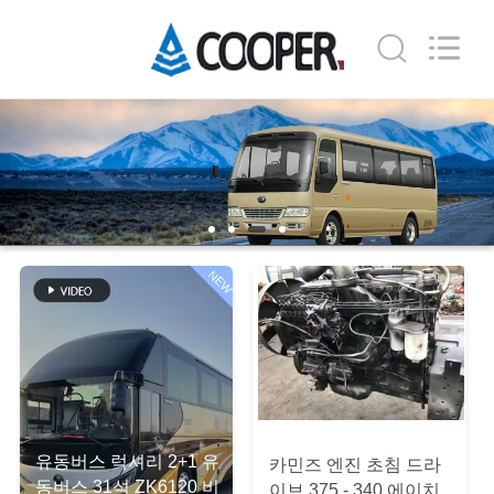
Copyright
©
2019
-
2026
ZHENGZHOU
COOPER
INDUSTRY
집
CO.,
LTD..
All
Rights
Reserved.
제
품
NEW
우
리
에
대
유동버스 럭셔리 2+1 유
카민즈 엔진 초침 드라
동버스 31석 ZK6120 비
이브 375 - 340 에이치