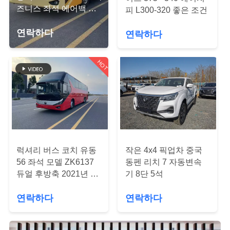
하
즈니스 좌석 에어백 서
피 L300-320 좋은 조건
여
스펜션 2023년
연락하다
연락하다
공
HOT
장
여
행
품
럭셔리 버스 코치 유동
작은 4x4 픽업차 중국
56 좌석 모델 ZK6137
동펜 리치 7 자동변속
질
듀얼 후방축 2021년 에
기 8단 5석
어백 서스펜션
관
연락하다
연락하다
리