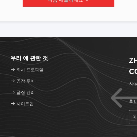
우리 에 관한 것
Z
회사 프로파일
CO
공장 투어
사
품질 관리
최
사이트맵