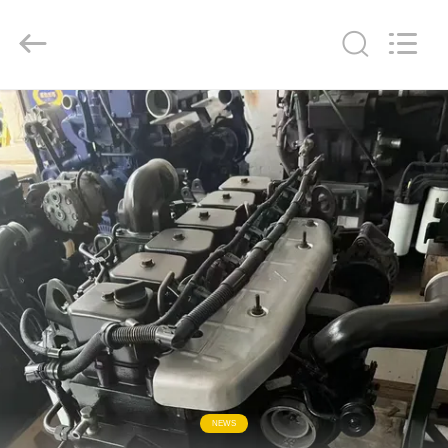
Copyright
©
2019
-
2026
ZHENGZHOU
COOPER
INDUSTRY
집
CO.,
LTD..
All
Rights
Reserved.
제
품
우
리
에
대
NEWS