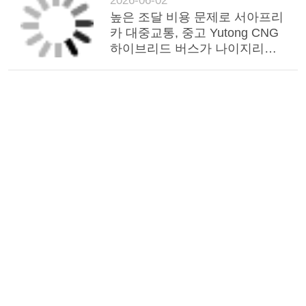
2026-06-02
구
높은 조달 비용 문제로 서아프리
카 대중교통, 중고 Yutong CNG
하
하이브리드 버스가 나이지리아
도시 교통 서비스 제공
세
요
사
이
트
맵
개
인