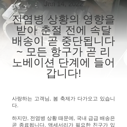
하
Jan 14, 2022
여
전염병 상황의 영향을
받아 춘절 전에 속달
공
배송이 곧 중단됩니다
장
~ 모든 항구가 곧 리
여
노베이션 단계에 들어
행
갑니다!
품
질
사랑하는 고객님, 봄 축제가 다가오고 있습니
다.
관
리
하지만, 전염병 상황 때문에, 국내 급급 배송은
곧 종료됩니다. 액세서리가 필요한 친구가 있