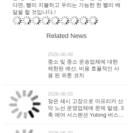
다면, 빨리 지불하고 우리는 가능한 한 빨리 배
연
달을 할 것입니다.!
락
주
Related News
세
2026-06-09
요
중소 및 중소 운송업체에 대한
제한된 예산, 비용 효율적인 사
용 된 유툰 코치
인
용
2026-06-03
잦은 섀시 고장으로 아프리카 산
문
악 노선 운영업체에 문제 발생, 3
을
축 에어 서스펜션 Yutong 버스가
지역 안정화
요