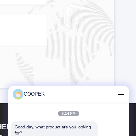
COOPER
8:14 PM
HENGZHOU COOPER INDUSTRY
Good day, what product are you looking 
for?