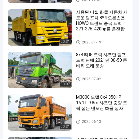
사용된 디젤 화물 자동차 새
로운 덤프차 8*4 오른손은
HOWO 브랜드 중국 트럭
371-375-420hp를 운전합
니다
사용된 덤프 트럭
00:31
2023-01-19
8x4 티퍼 트럭 샤크만 덤프
트럭 판매 2021년 30-50 톤
바위 모래 운송
사용된 덤프 트럭
2025-07-02
00:07
M3000 모델 8x4 350HP
16.1T 9.8m 샤크만 중량 트
럭 접는 텐포린 화물 상자
사용된 덤프 트럭
2025-06-13
00:31