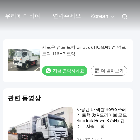
우리에 대하여
연락주세요
Korean
새로운 덤프 트럭 Sinotruk HOMAN 경 덤프
트럭 116HP 트럭
지금 연락하세요
더 알아보기
관련 동영상
사용된 다 색깔 Howo 쓰레
기 트럭 8x4 드라이브 모드
Sinotruk Howo 375Hp 팁
주는 사람 트럭
사용된 덤프 트럭
00:28
2021-12-07