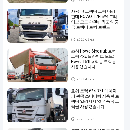
사용 된 트랙터 트럭 머리
판매 HOWO T7H 6*4 드라
이브 모드 440hp 최고의 중
국 트랙터 트럭 브랜드
사용된 트랙터 트럭
00:33
2025-08-29
초침 Howo Sinotruk 트럭
트럭 4x2 드라이브 모드는
Howo 151hp 화물 트럭을
사용했습니다
사용된 트랙터 트럭
00:28
2021-12-07
호워 트럭 6*4 371 에이치
피 왼쪽 스티어링 사용된 트
랙터 알려지지 않은 중국 트
럭을 사용했습니다
사용된 트랙터 트럭
00:31
2023-02-28