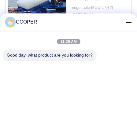
구
negotiable MOQ:1 단위
연락하다
하
COOPER
세
모든
요
11:26 AM
Good day, what product are you looking for?
사용된 연안 무역선
사
Yutong 사용된 버스
버스
이
사용된 소형 버스
사용된 트랙터 트럭
트
맵
사용된 덤프 트럭
사용된 차 버스
개
사용된 관광 버스
사용 된 화물 트럭
인