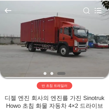
Copyright
©
2019
-
2026
ZHENGZHOU
COOPER
INDUSTRY
집
CO.,
LTD..
All
Rights
Reserved.
제
품
우
리
반 초침 트레일러
에
디젤 엔진 회사의 엔진를 가진 Sinotruk
대
Howo 초침 화물 자동차 4×2 드라이브