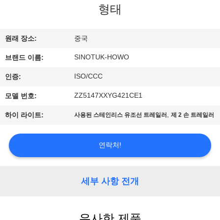
하
형태
여
원래 장소:
중국
공
SINOTUK-HOWO
브랜드 이름:
장
ISO/CCC
인증:
여
ZZ5147XXYG421CE1
모델 번호:
행
,
하이 라이트:
사용된 스테인리스 유조선 트레일러
제 2 손 트레일러
품
연락처!
질
세부 사항 전개
관
리
유사한 제품