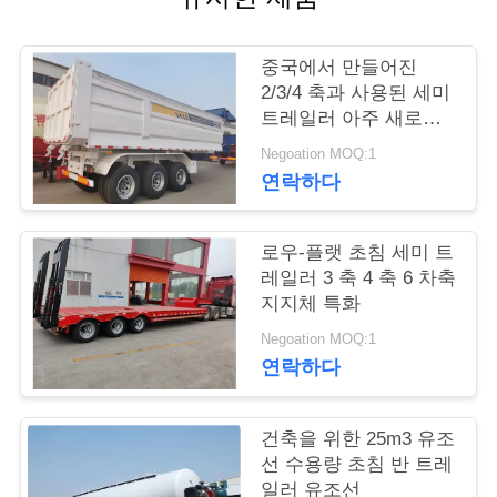
연
중국에서 만들어진
락
2/3/4 축과 사용된 세미
트레일러 아주 새로운
주
덤프트레일러는 60 톤
Negoation MOQ:1
을 로딩합니다
세
연락하다
요
로우-플랫 초침 세미 트
레일러 3 축 4 축 6 차축
인
지지체 특화
용
Negoation MOQ:1
연락하다
문
을
건축을 위한 25m3 유조
선 수용량 초침 반 트레
요
일러 유조선