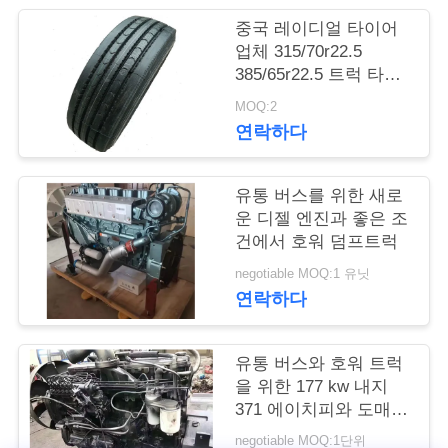
중국 레이디얼 타이어
연
업체 315/70r22.5
385/65r22.5 트럭 타이
락
어는 값싼 댓가와 타이
MOQ:2
주
어를 버스로 나릅니다
연락하다
세
요
유통 버스를 위한 새로
운 디젤 엔진과 좋은 조
건에서 호워 덤프트럭
인
negotiable MOQ:1 유닛
연락하다
용
문
유통 버스와 호워 트럭
을
을 위한 177 kw 내지
371 에이치피와 도매
요
디젤 엔진 카민즈 엔진
negotiable MOQ:1단위