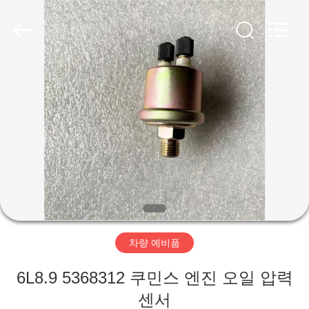
Copyright
©
2019
-
2026
ZHENGZHOU
COOPER
INDUSTRY
집
CO.,
LTD..
All
Rights
Reserved.
제
품
우
리
차량 예비품
에
6L8.9 5368312 쿠민스 엔진 오일 압력
대
센서