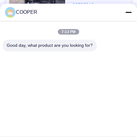
구
연락하다
COOPER
하
세
모든
7:13 PM
요
Good day, what product are you looking for?
사용된 연안 무역선
Yutong 사용된 버스
버스
사
이
사용된 소형 버스
사용된 트랙터 트럭
트
사용된 덤프 트럭
사용된 차 버스
맵
사용된 관광 버스
사용 된 화물 트럭
개
인