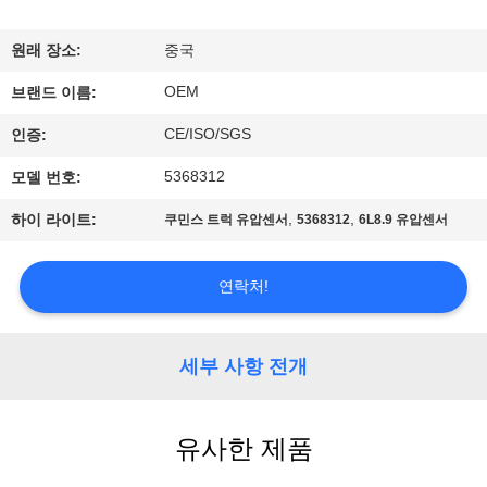
하
여
원래 장소:
중국
OEM
브랜드 이름:
공
CE/ISO/SGS
인증:
장
5368312
모델 번호:
여
,
,
하이 라이트:
쿠민스 트럭 유압센서
5368312
6L8.9 유압센서
행
연락처!
품
질
세부 사항 전개
관
유사한 제품
리