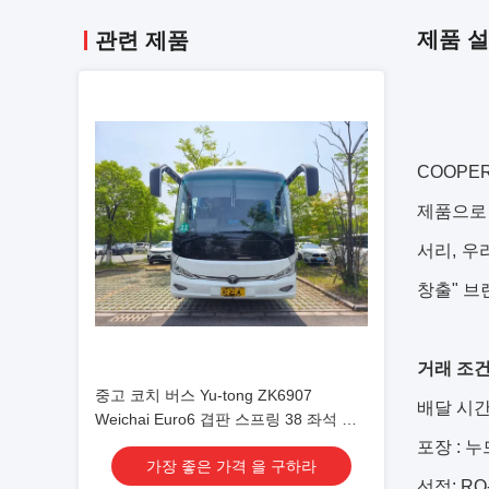
제품 
관련 제품
COOPE
제품으로
서리, 우
창출" 브
거래 조건
중고 코치 버스 Yu-tong ZK6907
배달 시간
Weichai Euro6 겹판 스프링 38 좌석 셔
틀 또는 장거리용 공기 상태가 있는
포장 : 누
가장 좋은 가격 을 구하라
2023년 Lux 운송
선적: R