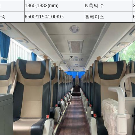
랙
1860,1832(mm)
N
축의 수
하중
6500/1150/100KG
휠베이스