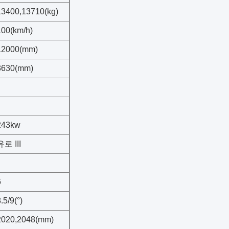
13400,13710(kg)
100(km/h)
12000(mm)
3630(mm)
243kw
유로 III
6
.5/9(°)
2020,2048(mm)