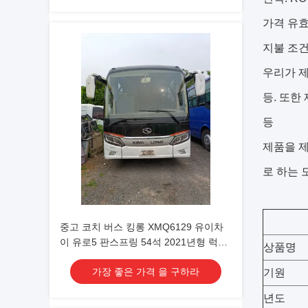
가격 유효 
지불 조건:
우리가 제공
등. 또한
등
제품을 제
로 하는 
중고 코치 버스 킹롱 XMQ6129 유이차
이 유로5 판스프링 54석 2021년형 럭셔
상품명
리 에어컨 셔틀 또는 장거리 운송용
가장 좋은 가격 을 구하라
기원
년도