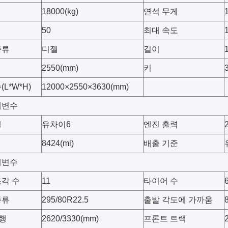
18000(kg)
연석 무게
50
최대 속도
종류
디젤
길이
2550(mm)
키
L*W*H)
12000×2550×3630(mm)
개변수
델
유차이6
엔진 출력
8424(ml)
배출 기준
개변수
각 수
11
타이어 수
종류
295/80R22.5
출발 각도에 가까움
8
버행
2620/3330(mm)
프론트 트랙