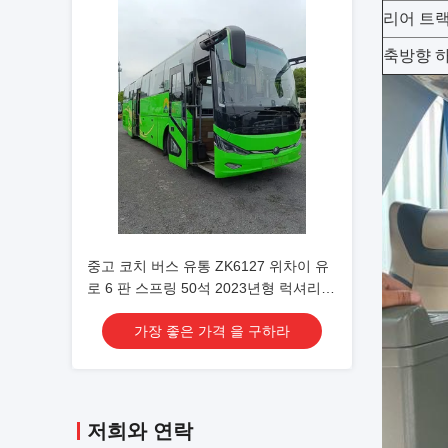
리어 트
축방향 
중고 코치 버스 유통 ZK6127 위차이 유
로 6 판 스프링 50석 2023년형 럭셔리
운송 에어컨 포함 셔틀 또는 장거리용
가장 좋은 가격 을 구하라
저희와 연락