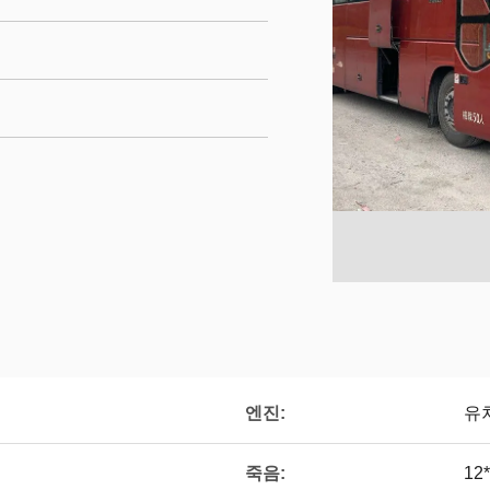
엔진:
유
죽음:
12