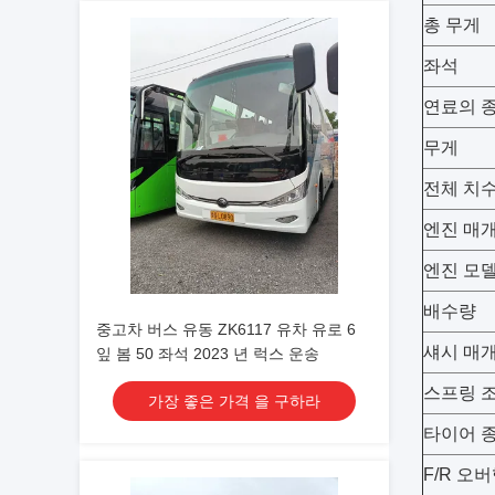
총 무게
좌석
연료의 
무게
전체 치수(
엔진 매
엔진 모
배수량
중고차 버스 유동 ZK6117 유차 유로 6
섀시 매
잎 봄 50 좌석 2023 년 럭스 운송
스프링 조
가장 좋은 가격 을 구하라
타이어 
F/R 오