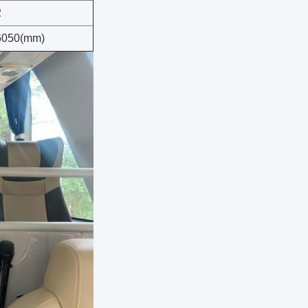
2
6050(mm)