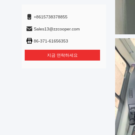
+8615738378855
Sales13@zzcooper.com
86-371-61656353
지금 연락하세요