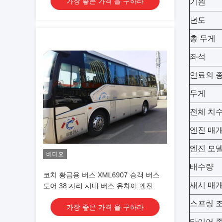
가장 좋은 가격 을 구하라
기원
년도
총 무게
좌석
연료의 
무게
전체 치수(
엔진 매
엔진 모
비디오
배수량
코치 황금용 버스 XML6907 승객 버스
섀시 매
도어 38 자리 시내 버스 유차이 엔진
스프링 조
가장 좋은 가격 을 구하라
타이어 