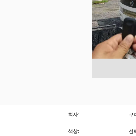
회사:
쿠
색상:
선