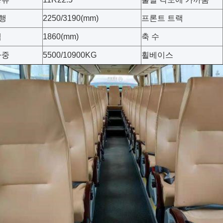
버행
2250/3190(mm)
프론트 트랙
랙
1860(mm)
축 수
하중
5500/10900KG
휠베이스