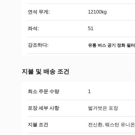
연석 무게:
12100kg
좌석:
51
강조하다:
유통 버스 공기 정화 필터
지불 및 배송 조건
최소 주문 수량
1
포장 세부 사항
벌거벗은 포장
지불 조건
전신환, 웨스턴 유니온