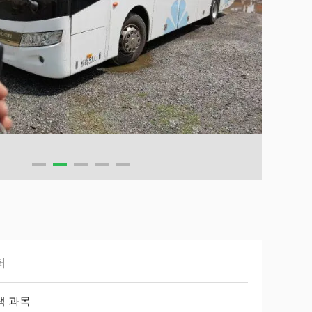
퍼
택 과목