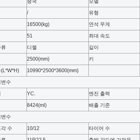
중국
모델
/
유형
16500(kg)
연석 무게
51
최대 속도
종류
디젤
길이
2500(mm)
키
L*W*H)
10990*2500*3600(mm)
개변수
델
YC.
엔진 출력
8424(ml)
배출 기준
개변수
각 수
10/12
타이어 수
종류
11R22.5
출발 각도에 가까움