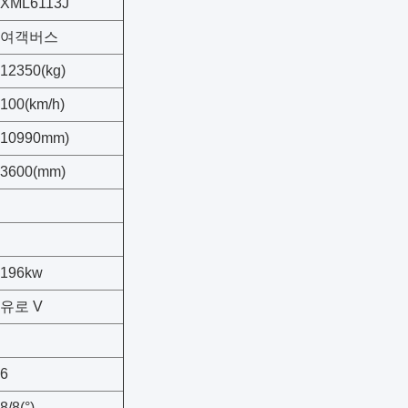
XML6113J
여객버스
12350(kg)
100(km/h)
10990mm)
3600(mm)
196kw
유로 V
6
8/8(°)