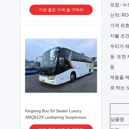
School Tour Bus
포장 : 누
가장 좋은 가격 을 구하라
선적: R
가격 유효 
지불 조건:
우리가 제공
등. 또한
등
제품을 제
로 하는 
Kinglong Bus 50 Seater Luxury
XMQ6129 Leafspring Suspension
상품명
Weichai Engine 336hp Tour Bus