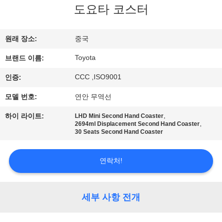
하
도요타 코스터
여
원래 장소:
중국
공
Toyota
브랜드 이름:
장
CCC ,ISO9001
인증:
여
모델 번호:
연안 무역선
행
,
하이 라이트:
LHD Mini Second Hand Coaster
,
2694ml Displacement Second Hand Coaster
30 Seats Second Hand Coaster
품
연락처!
질
관
세부 사항 전개
리