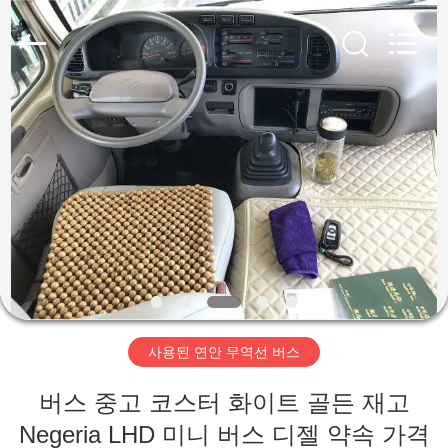
Copyright
©
2019
-
2026
ZHENGZHOU
COOPER
INDUSTRY
집
CO.,
LTD..
All
Rights
Reserved.
제
품
우
리
사용된 연안 무역선 버스
에
버스 중고 코스터 화이트 골든 재고
대
Negeria LHD 미니 버스 디젤 약속 가격