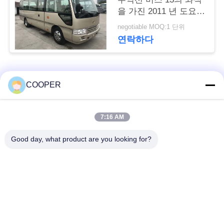
구
을 가진 2011 년 도요타
상표
negotiable MOQ:1 단위
하
연락하다
세
요
모든
COOPER
사
사용된 연안 무역선
7:16 AM
Yutong 사용된 버스
이
버스
Good day, what product are you looking for?
트
사용된 소형 버스
사용된 트랙터 트럭
맵
사용된 덤프 트럭
사용된 차 버스
개
사용된 관광 버스
사용 된 화물 트럭
인