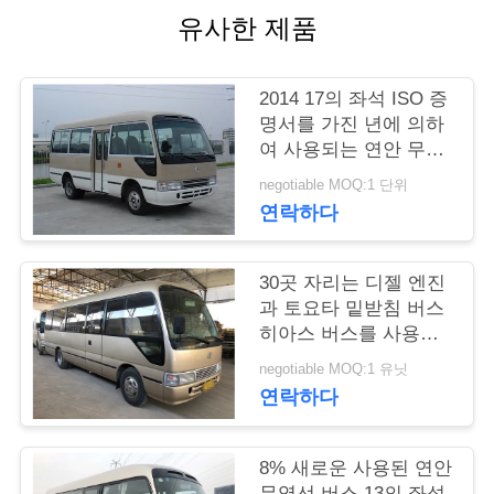
유사한 제품
연
락
2014 17의 좌석 ISO 증
명서를 가진 년에 의하
주
여 사용되는 연안 무역
세
선 버스 도요타 상표
negotiable MOQ:1 단위
연락하다
요
30곳 자리는 디젤 엔진
인
과 토요타 밑받침 버스
히아스 버스를 사용했
용
습니다
negotiable MOQ:1 유닛
문
연락하다
을
8% 새로운 사용된 연안
요
무역선 버스 13의 좌석