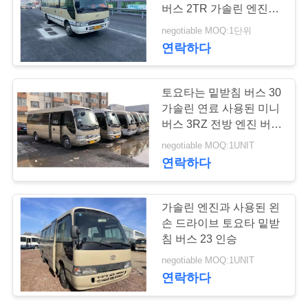
버스 2TR 가솔린 엔진을
연
사용했습니다
negotiable MOQ:1단위
289
연락하다
락
주
사용된 덤프 트럭
토요타는 밑받침 버스 30
세
가솔린 연료 사용된 미니
버스 3RZ 전방 엔진 버스
요
를 사용했습니다
negotiable MOQ:1UNIT
연락하다
인
391
가솔린 엔진과 사용된 왼
용
손 드라이브 토요타 밑받
사용된 차 버스
문
침 버스 23 인승
negotiable MOQ:1UNIT
을
연락하다
요