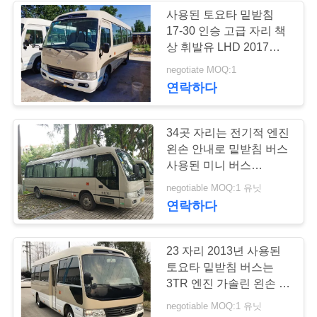
구
사용된 토요타 밑받침
17-30 인승 고급 자리 책
226
하
상 휘발유 LHD 2017년
은 일본에서 했습니다
세
negotiate MOQ:1
사용된 관광 버스
연락하다
요
34곳 자리는 전기적 엔진
사
왼손 안내로 밑받침 버스
사용된 미니 버스
이
XML6809를 사용했습니
128
negotiable MOQ:1 유닛
다
트
연락하다
사용 된 화물 트럭
맵
23 자리 2013년 사용된
토요타 밑받침 버스는
개
3TR 엔진 가솔린 왼손 안
내로 작아서 사용되었습
negotiable MOQ:1 유닛
인
니다