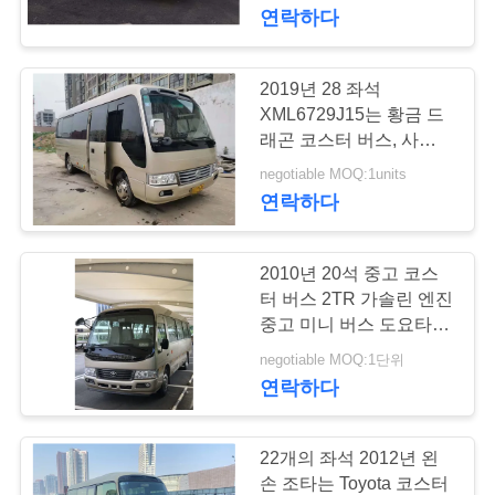
하
연락하다
여
2019년 28 좌석
199
공
XML6729J15는 황금 드
래곤 코스터 버스, 사업을
사용된 소형 버스
장
위한 Hino 엔진을 가진
negotiable MOQ:1units
사용된 소형 버스 코스터
연락하다
여
버스를 사용했습니다
행
2010년 20석 중고 코스
터 버스 2TR 가솔린 엔진
품
중고 미니 버스 도요타 코
189
스터 버스 왼손 조향
negotiable MOQ:1단위
질
연락하다
사용된 트랙터 트럭
관
리
22개의 좌석 2012년 왼
손 조타는 Toyota 코스터