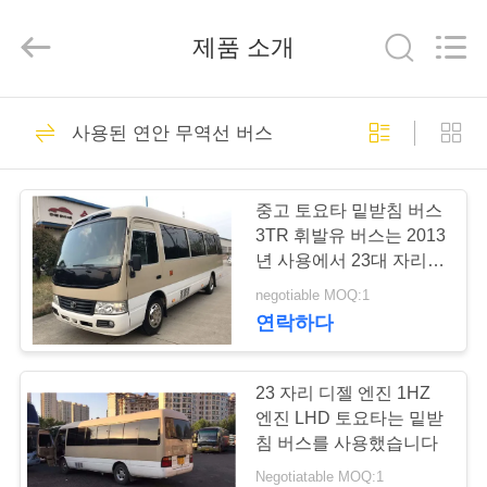
Copyright
©
2019
제품 소개
-
2026
ZHENGZHOU
COOPER
INDUSTRY
집
160
CO.,
LTD..
사용된 연안 무역선 버스
All
사용된 연안 무역선
Rights
Reserved.
제
버스
중고 토요타 밑받침 버스
품
3TR 휘발유 버스는 2013
년 사용에서 23대 자리
미니 버스를 사용했습니
negotiable MOQ:1
우
다
연락하다
907
리
에
23 자리 디젤 엔진 1HZ
Yutong 사용된 버스
엔진 LHD 토요타는 밑받
대
침 버스를 사용했습니다
Negotiatable MOQ:1