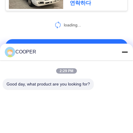
연락하다
정
29
보
loading...
소형 트럭
보
호
연락처!
COOPER
정
책
모든
2:29 PM
5
Good day, what product are you looking for?
중고 굴착기
사용된 연안 무역선
Yutong 사용된 버스
버스
사용된 소형 버스
사용된 트랙터 트럭
사용된 덤프 트럭
사용된 차 버스